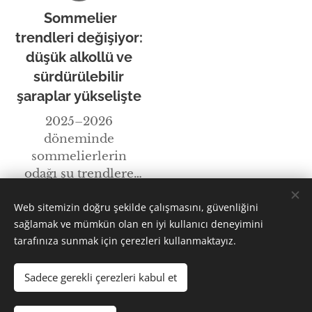
Sommelier
trendleri değişiyor:
düşük alkollü ve
sürdürülebilir
şaraplar yükselişte
2025–2026
döneminde
sommelierlerin
odağı şu trendlere
kaydı:
Daha yeni gönderiler
Web sitemizin doğru şekilde çalışmasını, güvenliğini
sağlamak ve mümkün olan en iyi kullanıcı deneyimini
tarafınıza sunmak için çerezleri kullanmaktayız.
© 2026 turksommelıerdernegi | Tüm hakları saklıdır
Sadece gerekli çerezleri kabul et
Çerezler
Diller